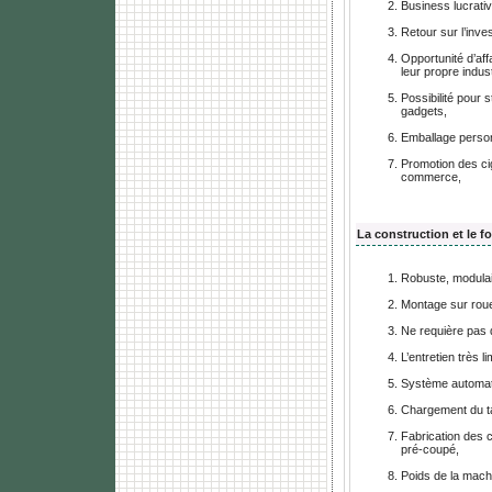
Business lucrati
Retour sur l’inv
Opportunité d’aff
leur propre indust
Possibilité pour 
gadgets,
Emballage person
Promotion des ci
commerce,
La construction et le 
Robuste, modulai
Montage sur rou
Ne requière pas d
L’entretien très l
Système automat
Chargement du ta
Fabrication des c
pré-coupé,
Poids de la machi