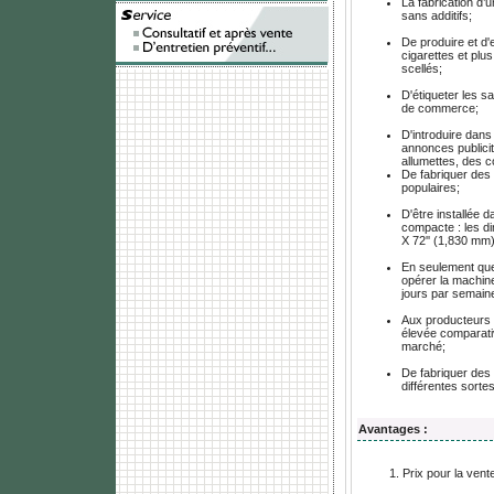
La fabrication d’u
sans additifs;
De produire et d'
cigarettes et plu
scellés;
D'étiqueter les 
de commerce;
D'introduire dans
annonces publicit
allumettes, des 
De fabriquer des c
populaires;
D'être installée 
compacte : les d
X 72'' (1,830 mm)
En seulement que
opérer la machine
jours par semain
Aux producteurs 
élevée comparati
marché;
De fabriquer des
différentes sorte
Avantages :
Prix pour la vent